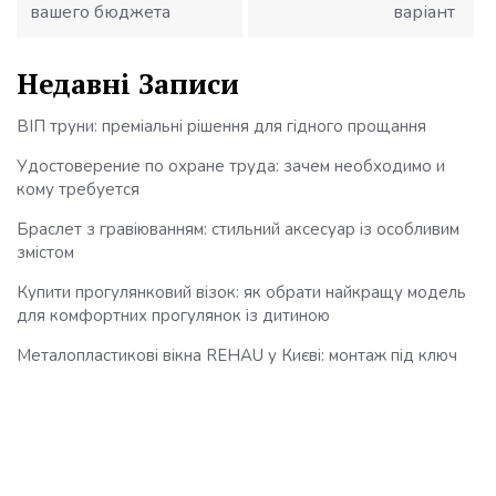
вашего бюджета
варіант
Недавні Записи
ВІП труни: преміальні рішення для гідного прощання
Удостоверение по охране труда: зачем необходимо и
кому требуется
Браслет з гравіюванням: стильний аксесуар із особливим
змістом
Купити прогулянковий візок: як обрати найкращу модель
для комфортних прогулянок із дитиною
Металопластикові вікна REHAU у Києві: монтаж під ключ