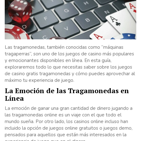
Las tragamonedas, también conocidas como “máquinas
tragaperras”, son uno de los juegos de casino más populares
y emocionantes disponibles en línea. En esta guía,
exploraremos todo lo que necesitas saber sobre los juegos
de casino gratis tragamonedas y cómo puedes aprovechar al
máximo tu experiencia de juego.
La Emoción de las Tragamonedas en
Línea
La emoción de ganar una gran cantidad de dinero jugando a
las tragamonedas online es un viaje con el que todo el
mundo sueña. Por otro lado, los casinos online incluso han
incluido la opción de juegos online gratuitos o juegos demo,
pensados ​​para aquellos que están más interesados ​​en la