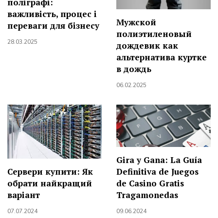
поліграфі:
важливість, процес і
Мужской
переваги для бізнесу
полиэтиленовый
28.03.2025
дождевик как
альтернатива куртке
в дождь
06.02.2025
Gira y Gana: La Guía
Definitiva de Juegos
Сервери купити: Як
de Casino Gratis
обрати найкращий
Tragamonedas
варіант
09.06.2024
07.07.2024