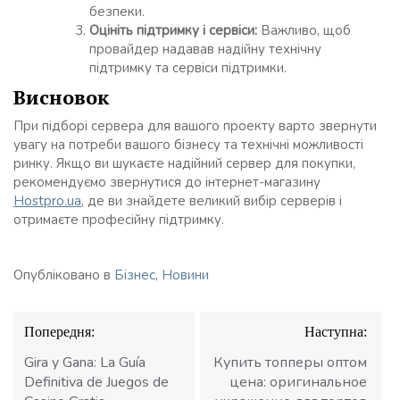
безпеки.
Оцініть підтримку і сервіси:
Важливо, щоб
провайдер надавав надійну технічну
підтримку та сервіси підтримки.
Висновок
При підборі сервера для вашого проекту варто звернути
увагу на потреби вашого бізнесу та технічні можливості
ринку. Якщо ви шукаєте надійний сервер для покупки,
рекомендуємо звернутися до інтернет-магазину
Hostpro.ua
, де ви знайдете великий вибір серверів і
отримаєте професійну підтримку.
Опубліковано в
Бізнес
,
Новини
Навігація
Попередня:
Наступна:
записів
Gira y Gana: La Guía
Купить топперы оптом
Definitiva de Juegos de
цена: оригинальное