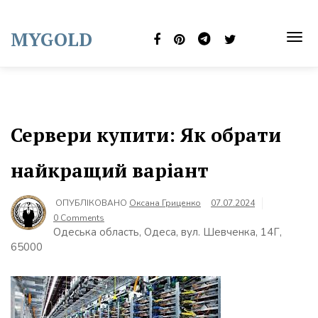
Skip
to
MYGOLD
content
TOG
NAVI
Сервери купити: Як обрати
найкращий варіант
ОПУБЛІКОВАНО
Оксана Гриценко
07.07.2024
0 Comments
Одеська область, Одеса, вул. Шевченка, 14Г,
65000