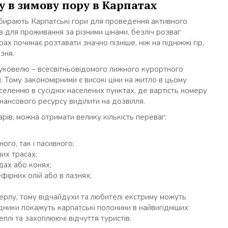
у в зимову пору в Карпатах
обирають Карпатські гори для проведення активного
в для проживання за різними цінами, безліч розваг
ах починає розтавати значно пізніше, ніж на підніжжі гір,
зня.
Буковелю – всесвітньовідомого лижного курортного
. Тому закономірними є високі ціни на житло в цьому
селенню в сусідніх населених пунктах, де вартість номеру
нансового ресурсу виділити на дозвілля.
рів, можна отримати велику кількість переваг:
ного, так і пасивного;
их трасах;
одах або конях;
фірних олій або в лазнях;
ерлу, тому відчайдухи та любителі екстриму можуть
дники покажуть карпатські полонини в найвигідніших
лі та захоплюючі відчуття туристів.