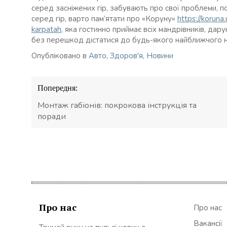
серед засніжених гір, забувають про свої проблеми, п
серед гір, варто пам’ятати про «Коруну»
https://koruna
karpatah
, яка гостинно приймає всіх мандрівників, дар
без перешкод дістатися до будь-якого найближчого н
Опубліковано в
Авто
,
Здоров'я
,
Новини
Навігація
Попередня:
записів
Монтаж габіонів: покрокова інструкція та
поради
Про нас
Про нас
Вакансії