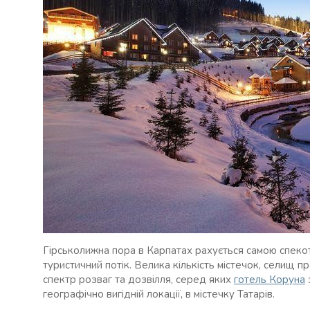
Гірськолижна пора в Карпатах рахується самою спекот
туристичний потік. Велика кількість містечок, селищ п
спектр розваг та дозвілля, серед яких
готель Коруна
географічно вигідній локації, в містечку Татарів.