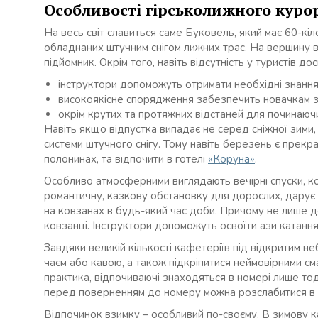
Особливості гірськолижного куро
На весь світ славиться саме Буковель, який має 60-к
обладнаних штучним снігом лижних трас. На вершину 
підйомник. Окрім того, навіть відсутність у туристів д
інструктори допоможуть отримати необхідні знання
високоякісне спорядження забезпечить новачкам зру
окрім крутих та протяжних відстаней для починаючи
Навіть якщо відпустка випадає не серед сніжної зими
системи штучного снігу. Тому навіть березень є прекр
полонинах, та відпочити в готелі
«Коруна»
.
Особливо атмосферними виглядають вечірні спуски, ко
романтичну, казкову обстановку для дорослих, дарує 
на ковзанах в будь-який час доби. Причому не лише до
ковзанці. Інструктори допоможуть освоїти ази катання 
Завдяки великій кількості кафетеріїв під відкритим н
чаєм або кавою, а також підкріпитися неймовірними см
практика, відпочиваючі знаходяться в номері лише тоді,
перед поверненням до номеру можна розслабитися в ча
Відпочинок взимку – особливий по-своєму. В зимову ка