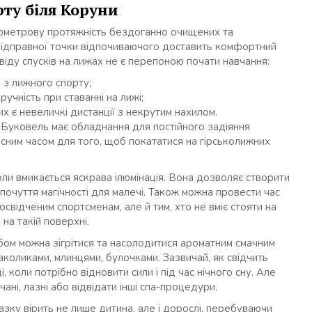
рту біля Коруни
ілометрову протяжність бездоганно очищених та
відправної точки відпочиваючого доставить комфортний
освіду спусків на лижах не є перепоною почати навчання:
 з лижного спорту;
чність при ставанні на лижі;
х є невеличкі дистанції з некрутим нахилом.
, Буковель має обладнання для постійного задіяння
асним часом для того, щоб покататися на гірськолижних
ли вмикається яскрава ілюмінація. Вона дозволяє створити
почуття магічності для малечі. Також можна провести час
свідченим спортсменам, але й тим, хто не вміє стояти на
на такій поверхні.
ебом можна зігрітися та насолодитися ароматним смачним
аколиками, млинцями, булочками. Зазвичай, як свідчить
 коли потрібно відновити сили і під час нічного сну. Але
ні, лазні або відвідати інші спа-процедури.
зку вірить не лише дитина, але і дорослі, перебуваючи