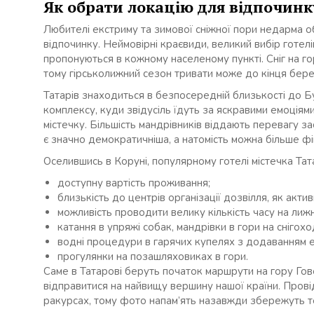
Як обрати локацію для відпочинк
Любителі екстриму та зимової сніжної пори недарма 
відпочинку. Неймовірні краєвиди, великий вибір готелі
пропонуються в кожному населеному пункті. Сніг на гор
тому гірськолижний сезон тривати може до кінця бере
Татарів знаходиться в безпосередній близькості до 
комплексу, куди звідусіль їдуть за яскравими емоціями
містечку. Більшість мандрівників віддають перевагу за
є значно демократичніша, а натомість можна більше фі
Оселившись в Коруні, популярному готелі містечка Тата
доступну вартість проживання;
близькість до центрів організації дозвілля, як актив
можливість проводити велику кількість часу на лижн
катання в упряжі собак, мандрівки в гори на снігох
водні процедури в гарячих купелях з додаванням е
прогулянки на позашляховиках в гори.
Саме в Татарові беруть початок маршрути на гору Гов
відправитися на найвищу вершину нашої країни. Прові
ракурсах, тому фото напам’ять назавжди збережуть теп