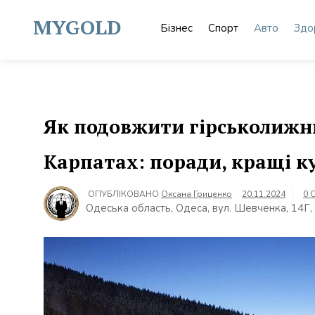
Skip
to
MYGOLD
Бізнес
Спорт
Авто
Здо
content
Як подовжити гірськолижни
Карпатах: поради, кращі к
ОПУБЛІКОВАНО
Оксана Гриценко
20.11.2024
0 
Одеська область, Одеса, вул. Шевченка, 14Г,