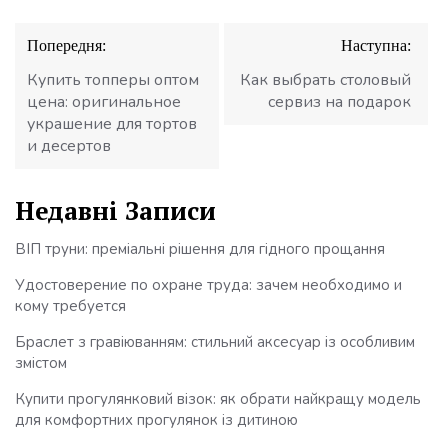
Навігація
Попередня:
Наступна:
записів
Купить топперы оптом
Как выбрать столовый
цена: оригинальное
сервиз на подарок
украшение для тортов
и десертов
Недавні Записи
ВІП труни: преміальні рішення для гідного прощання
Удостоверение по охране труда: зачем необходимо и
кому требуется
Браслет з гравіюванням: стильний аксесуар із особливим
змістом
Купити прогулянковий візок: як обрати найкращу модель
для комфортних прогулянок із дитиною