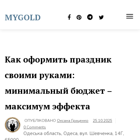
Skip
to
MYGOLD
content
TOG
NAVI
Как оформить праздник
своими руками:
минимальный бюджет –
максимум эффекта
ОПУБЛІКОВАНО
Оксана Гриценко
25.10.2025
0 Comments
Одеська область, Одеса, вул. Шевченка, 14Г,