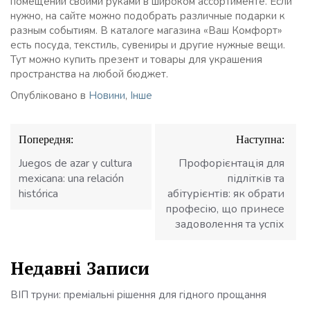
помещений своими руками в широком ассортименте. Если
нужно, на сайте можно подобрать различные подарки к
разным событиям. В каталоге магазина «Ваш Комфорт»
есть посуда, текстиль, сувениры и другие нужные вещи.
Тут можно купить презент и товары для украшения
пространства на любой бюджет.
Опубліковано в
Новини
,
Інше
Навігація
Попередня:
Наступна:
записів
Juegos de azar y cultura
Профорієнтація для
mexicana: una relación
підлітків та
histórica
абітурієнтів: як обрати
професію, що принесе
задоволення та успіх
Недавні Записи
ВІП труни: преміальні рішення для гідного прощання